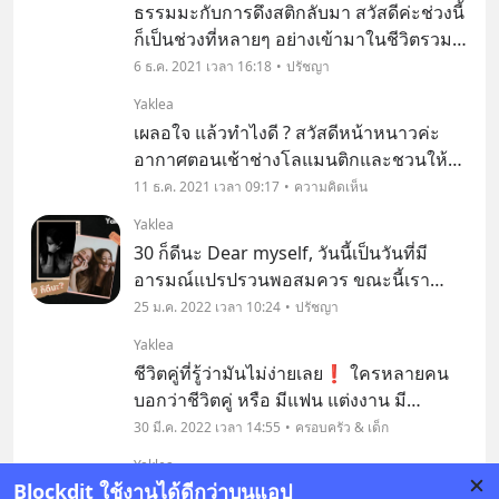
ธรรมมะกับการดึงสติกลับมา สวัสดีค่ะช่วงนี้
จ่ายไม่พอแ
ก็เป็นช่วงที่หลายๆ อย่างเข้ามาในชีวิตรวม
ทั้งเทศกาลวันสำคัญต่างๆ แถวยังใกล้สิ้นปี
6 ธ.ค. 2021 เวลา 16:18
ปรัชญา
แล้วจะปีใหม่อีกแล้วเหรอ? ปีที่ผ่านมา 2021
Yaklea
ช่างไวเหมือนไม่มีอะ ไรเกิดขึ้นเลย ม
เผลอใจ แล้วทำไงดี ? สวัสดีหน้าหนาวค่ะ
อากาศตอนเช้าช่างโลแมนติกและชวนให้
แอบเหงานิดนึงสำหรับใครที่ไม่มีคู่ หรือคู่อยู่
11 ธ.ค. 2021 เวลา 09:17
ความคิดเห็น
ห่างไกลกัน
Yaklea
30 ก็ดีนะ Dear myself, วันนี้เป็นวันที่มี
อารมณ์แปรปรวนพอสมควร ขณะนี้เรา
กำลังนั่งอยู่ที่โรงอาหาร ด้านล่างของห้างหรู
25 ม.ค. 2022 เวลา 10:24
ปรัชญา
เพียงลำพัง ดูดน้ำมาการิต้าสตรอเบอร์รี่ (ที่
Yaklea
ไม่มีแอลกอฮอล์) เพราะมันช่วยให้อารมณ์
ชีวิตคู่ที่รู้ว่ามันไม่ง่ายเลย❗️ ใครหลายคน
ว้าวุ
บอกว่าชีวิตคู่ หรือ มีแฟน แต่งงาน มี
ครอบครัว แล้วจะมีความสุขทุกวัน อันนี้ต้อง
30 มี.ค. 2022 เวลา 14:55
ครอบครัว & เด็ก
บอกก่อนว่า ไม่ และไม่เลย สำหรับความคิด
Yaklea
เรา
Blockdit ใช้งานได้ดีกว่าบนแอป
ชีวิตหลังแต่งงาน & คนเคยโสด ได้ไปอ่าน