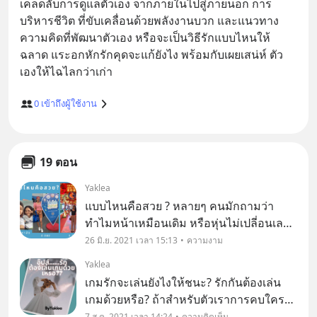
เคล็ดลับการดูแลตัวเอง จากภายในไปสู่ภายนอก การ
บริหารชีวิต ที่ขับเคลื่อนด้วยพลังงานบวก และแนวทาง
ความคิดที่พัฒนาตัวเอง หรือจะเป็นวิธีรักแบบไหนให้
ฉลาด แระอกหักรักคุดจะแก้ยังไง พร้อมกับเผยเสน่ห์ ตัว
0
เข้าถึงผู้ใช้งาน
19 ตอน
Yaklea
แบบไหนคือสวย ? หลายๆ คนมักถามว่า
ทำไมหน้าเหมือนเดิม หรือหุ่นไม่เปลี่อนเลย
ตั้งแต่ไหนแต่ไร
26 มิ.ย. 2021 เวลา 15:13
ความงาม
Yaklea
เกมรักจะเล่นยังไงให้ชนะ? รักกันต้องเล่น
เกมด้วยหรือ? ถ้าสำหรับตัวเราการคบใคร
สักคน คือการเล่นเกมตลอดเวลาค่ะ ไม่ใช่
7 ส.ค. 2021 เวลา 14:24
ความคิดเห็น