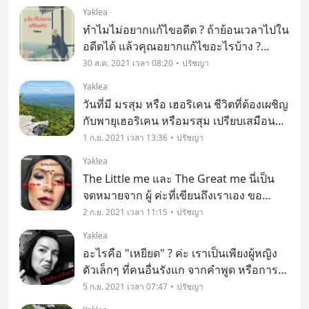
ความสุขขึ้น วันนี้จะมาแนะนำวิธีต่างๆ ที่
Yaklea
ทำให้คุณเป็นคนใหม่ไฉไลกว่าเก่า เพราะ
ทำไมไม่อยากแก้ไขอดีต ? ถ้าย้อนเวลาไปใน
คนคิดบวก
อดีตได้ แล้วคุณอยากแก้ไขอะไรบ้าง ?
คำถามนี้อาจจะเคยได้ยินกันบ่อยๆ และคุ้นหู
30 ส.ค. 2021 เวลา 08:20
ปรัชญา
กันดี มันเป็นคำถาม ที่ใครต่อใครถามเรามา
Yaklea
มากอยู่เหมือนกัน แต่เราจะยังคงยืนยันคำ
วันที่มี มรสุม หรือ เฮอริเคน ชีวิตที่ต้องเผชิญ
ตอบเดิม ห
กับพายุเฮอริเคน หรือมรสุม เปรียบเสมือน
ชีวิตปัจจุบัน ที่ต้องเผชิญกับปัญหา ที่ถาโถม
1 ก.ย. 2021 เวลา 13:36
ปรัชญา
เข้ามาแบบใส่ไม่หยุด ฉุดไม่อยู่ ที่มนุษย์ต้อง
Yaklea
เจอ ไม่ว่าชาติพันธ์ ใดๆ
The Little me และ The Great me นี่เป็น
จดหมายจาก ผู้ ค่ะที่เขียนถึงเราเอง ขอ
อธิบายก่อนนิดนึงว่าจดหมายจาก ผู้ มาจาก
2 ก.ย. 2021 เวลา 11:15
ปรัชญา
ไหน เราเป็นผู้หญิงที่ไม่ได้ดี 100 % แล้ววัน
Yaklea
นึงวันที่มีโควิด ทำให้ชีวิตเปลื่อนค่ะ ต้องบ
อะไรคือ "เหยียด" ? ค่ะ เราเป็นเพียงผู้หญิง
ตัวเล็กๆ ที่คนอื่นรังแก จากคำพูด หรือการก
ระทำตั้งแต่จำความได้ ก็จะโดน ติตั้งแต่นิ้ว
5 ก.ย. 2021 เวลา 07:47
ปรัชญา
เท้า ถึงหัว หรือโดน รังแกจากคำพูดตั้งแต่หัว