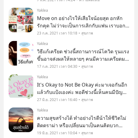
เกมที่จะต้องชนะนะ แต่เราคิดว่าเมื่อเราจะ
Yaklea
คบใครสักคน หรือคบใครสักคนแล้วเราควร
Move on อย่างไรให้เสียใจน้อยสุด อกหัก
ที่จะเล่นเกม
รักคุด ไม่ว่าจะเป็นการเลิกกับแฟน เราบอก
เลิกเอง หรือโดนบอกเลิก ทั้งสองอย่าง อาจ
23 ก.ค. 2021 เวลา 10:18
สุขภาพ
จะเสียใจทั้งคู่ ใช่ไหมค่ะ ? แต่ความเศร้าอาจ
Yaklea
จะมี Level ที่แตกต่างกันออกไป อันนี้อาจจะ
วิธีแก้เครียด ช่วงนี้สถานการณ์โควิด รุนแรง
ขึ้นอาจส่งผลให้หลายๆ คนมีความเครียดมา
เยือนโดยไม่รู้ตัว หรือรู้ตัว แต่เราจะทำ
17 ก.ค. 2021 เวลา 04:30
สุขภาพ
อย่างไรให้ความเครียดนั้น ดีขึ้น อาจจะ
Yaklea
ไม่ใช่แค่เครียดจากโควิด แต่เรามี วิธี ที่ทำใ
It's Okay to Not Be Okay ค่ะมาเจอกันอีก
แล้วกับแป้งเองค่ะ พอดีช่วงนี้เห็นคนมีปัญหา
เข้ามาในชีวิตเยอะมากค่ะ ไม่ว่าจะเป็นดารา
27 มิ.ย. 2021 เวลา 16:40
สุขภาพ
ฮอลลิวูด
Yaklea
ความสุขสร้างได้ ทำอย่างไรดีน้าให้ชีวิตไม่
ติดดราม่า หรือเปลี่ยนมาเป็นคนคิดบวก
เพราะสิ่งเหล่านี้ล้วนแล้วแต่ทำให้ชีวิตมี
19 มิ.ย. 2021 เวลา 10:04
สุขภาพ