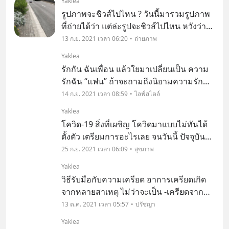
Yaklea
จรดเท้านั่นเองค่ะ
รูปภาพจะชิวส์ไปไหน ? วันนี้มารวมรูปภาพ
ที่ถ่ายได้ว่า แต่ล่ะรูปจะชิวส์ไปไหน หวังว่า
จะเรียกรอยยิ้ม หรือจะหวาดเสียวแทน เราก็
13 ก.ย. 2021 เวลา 06:20
ถ่ายภาพ
ไม่แน่ใจนะงานนี้นะ ต้องไปดูเอง!
Yaklea
รักกัน ฉันเพื่อน แล้วใยมาเปลี่ยนเป็น ความ
รักฉัน “แฟน” ถ้าจะถามถึงนิยามความรัก
ของแต่ละคนเป็นแบบไหน แน่นอนว่า คำ
14 ก.ย. 2021 เวลา 08:59
ไลฟ์สไตล์
ตอบคงจะไม่มีใครตอบเป็นเสียงเดียวกันเป็น
Yaklea
แน่แท้ เพราะนิยามของ ความรักนั้น คงไม่มี
โควิด-19 สิ่งที่เผชิญ โควิดมาแบบไม่ทันได้
คำตอบที่ตาย
ตั้งตัว เตรียมการอะไรเลย จนวันนี้ ปัจจุบัน
เกือบใกล้ 3 ปีแล้วที่ต้องอยู่กับมัน โดยที่ไม่รู้
25 ก.ย. 2021 เวลา 06:09
สุขภาพ
เมื่อไหร่มันจะหายไปสักที
Yaklea
วิธีรับมือกับความเครียด อาการเครียดเกิด
จากหลายสาเหตุ ไม่ว่าจะเป็น -เครียดจาก
งาน ความกดดันจากหัวหน้า ลูกค้า การ
13 ต.ค. 2021 เวลา 05:57
ปรัชญา
ทำงานเป็นทีม -ปัญหาครอบครัว ลูกเต้า หรือ
Yaklea
ทะเลาะกับแฟน -เป็นหนี้บัตรเครดิต -ค่าใช่