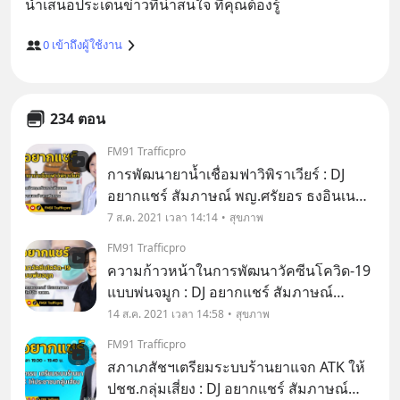
0
เข้าถึงผู้ใช้งาน
234 ตอน
FM91 Trafficpro
การพัฒนายาน้ำเชื่อมฟาวิพิราเวียร์ : DJ
อยากแชร์ สัมภาษณ์ พญ.ศรัยอร ธงอินเนตร
กุมารแพทย์ โรงพยาบาลจุฬาภรณ์
7 ส.ค. 2021 เวลา 14:14
สุขภาพ
FM91 Trafficpro
ความก้าวหน้าในการพัฒนาวัคซีนโควิด-19
แบบพ่นจมูก : DJ อยากแชร์ สัมภาษณ์
ดร.ษมาภรณ์ ธีรเวชญาณ นักวิจัย สำนักงาน
14 ส.ค. 2021 เวลา 14:58
สุขภาพ
พัฒนาวิทยาศาสตร์และเทคโนโลยีแห่งชาติ
FM91 Trafficpro
(สวทช.)
สภาเภสัชฯเตรียมระบบร้านยาแจก ATK ให้
ปชช.กลุ่มเสี่ยง : DJ อยากแชร์ สัมภาษณ์