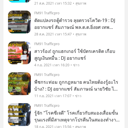
รศ.ดร.ภญ.จิราพร ลิ้มปานานนท์ นายกสภา
21 ส.ค. 2021 เวลา 15:32
สุขภาพ
เภสัชกรรม และกรรมการหลักประกัน
FM91 Trafficpro
สุขภาพแห่งชาติ (บอร์ด สปสช.)
ดัดแปลงรถตู้ตำรวจ ลุยตรวจโควิด-19 : DJ
อยากแชร์ สัมภาษณ์ พล.ต.ต.ยิ่งยศ เทพ
จำนงค์ โฆษกสำนักงานตำรวจแห่งชาติ
28 ส.ค. 2021 เวลา 15:47
สุขภาพ
FM91 Trafficpro
สาวร้อง! ถูกแฮกเกอร์ ใช้บัตรเครดิต เกือบ
สูญเงินหมื่น : DJ อยากแชร์
4 ก.ย. 2021 เวลา 16:20
ข่าว
FM91 Trafficpro
พืชกระท่อม ถูกกฎหมาย คนไทยต้องรู้อะไร
บ้าง? : DJ อยากแชร์ สัมภาษณ์ นายวิชัย ไชย
มงคล เลขาธิการคณะกรรมการป้องกันและ
11 ก.ย. 2021 เวลา 17:07
ข่าว
ปราบปรามยาเสพติด หรือ ป.ป.ส.
FM91 Trafficpro
รู้จัก "โรคซีเจดี" โรคเกี่ยวกับสมองเสื่อมขั้น
รุนแรงที่มีสาเหตุจากโปรตีนในสมองทำงาน
ผิดปกติ : DJ อยากแชร์ สัมภาษณ์ นพ.เจษฎา
18 ก.ย. 2021 เวลา 15:56
สุขภาพ