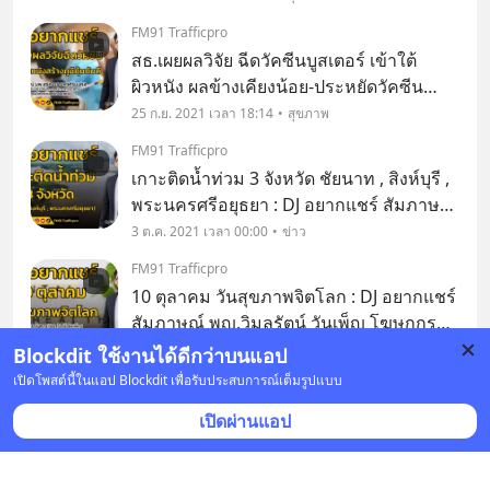
เขียวขจี นายแพทยชำนาญการ กลุ่มงาน
FM91 Trafficpro
ประสาทวิทยา สถาบันประสาทวิทยา
สธ.เผยผลวิจัย ฉีดวัคซีนบูสเตอร์ เข้าใต้
ผิวหนัง ผลข้างเคียงน้อย-ประหยัดวัคซีน
สัมภาษณ์ นพ.สุรัคเมธ มหาศิริมงคล ผู้
25 ก.ย. 2021 เวลา 18:14
สุขภาพ
อำนวยการสถาบันชีววิทยาศาสตร์ทางการ
FM91 Trafficpro
แพทย์ กรมวิทยาศาสตร์การแพทย์ กระทรวง
เกาะติดน้ำท่วม 3 จังหวัด ชัยนาท , สิงห์บุรี ,
สาธารณสุข
พระนครศรีอยุธยา : DJ อยากแชร์ สัมภาษณ์
นายพล เชื้อทหาร หัวหน้าสำนักงานป้องกัน
3 ต.ค. 2021 เวลา 00:00
ข่าว
และบรรเทาสาธารณภัยจังหวัดชัยนาท
FM91 Trafficpro
นางสาวนงเยาว์ เทพศิริ หัวหน้าสำนักงาน
10 ตุลาคม วันสุขภาพจิตโลก : DJ อยากแชร์
ป้องกัน
สัมภาษณ์ พญ.วิมลรัตน์ วันเพ็ญ โฆษกกรม
สุขภาพจิต
10 ต.ค. 2021 เวลา 00:00
ข่าว
Blockdit ใช้งานได้ดีกว่าบนแอป
เปิดโพสต์นี้ในแอป Blockdit เพื่อรับประสบการณ์เต็มรูปแบบ
FM91 Trafficpro
รู้เท่าทันโรคหัวใจกำเริบเฉียบพลัน : DJ
เปิดผ่านแอป
อยากแชร์ สัมภาษณ์ นายแพทย์เอนก กนก
ศิลป์ ผู้อำนวยการสถาบันโรคทรวงอก
16 ต.ค. 2021 เวลา 16:52
สุขภาพ