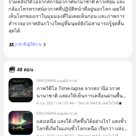
รวมคลิปวิดีโอจากสถานีอวกาศนานาชาติ ดาวเทียม และ
กล้องโทรทรรศน์อวกาศที่ปฏิบัติหน้าที่อยู่นอกโลก เผยให้
เห็นโลกของเราในมุมมองที่ไม่เคยเห็นก่อน และภาพการ
สำรวจอวกาศอันกว้างใหญ่ที่มนุษย์ยังไม่สามารถรู้จุดสิ้น
0
เข้าถึงผู้ใช้งาน
48 ตอน
SPACEMAN มนุษย์อวกาศ
ภาพวิดีโอ Time-lapse จากสถานีอวกาศ
นานาชาติ แสดงให้เห็นการเคลื่อนผ่านพื้นที่
จากกรุงเทพฯ ประเทศไทย จนไปถึงซัปโปโร
4 ก.ย. 2021 เวลา 01:44
วิทยาศาสตร์ & เทคโนโลยี
ประเทศญี่ปุ่น
SPACEMAN มนุษย์อวกาศ
แสงเหนือ แสงใต้ เกิดขึ้นได้อย่างไร? แสงขั้ว
โลกที่เกิดในแถบขั้วโลกเหนือ เรียกว่า แสง
เหนือ (Northern Light หรือ Aurora
6 ก.ย. 2021 เวลา 06:37
วิทยาศาสตร์ & เทคโนโลยี