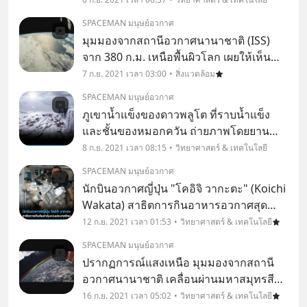
Borealis) แสงขั้วโลกที่เกิดในแถบขั้วโลกใต้
SPACEMAN มนุษย์อวกาศ
เรียกว่า แสงใต้ (Southern Light หรือ Au
มุมมองจากสถานีอวกาศนานาชาติ (ISS)
จาก 380 ก.ม. เหนือพื้นผิวโลก เผยให้เห็น
พื้นที่อันกว้างใหญ่ของมหาสมุทรแปซิฟิก
7 ก.ย. 2021 เวลา 03:00
สิ่งแวดล้อม
SPACEMAN มนุษย์อวกาศ
ภูเขาน้ำแข็งของดาวพลูโต ที่ราบน้ำแข็ง
และชั้นของหมอกควัน ถ่ายภาพโดยยาน
อวกาศ New Horizons สำหรับยานอวกาศ
8 ก.ย. 2021 เวลา 08:15
วิทยาศาสตร์ & เทคโนโลยี
New Horizons เป็นยานสำรวจอวกาศ
SPACEMAN มนุษย์อวกาศ
ระหว่างดาวเคราะห์ ถูกปล่อยสู่อวกาศเมื่อ
นักบินอวกาศญี่ปุ่น "โคอิจิ วากะตะ" (Koichi
วันที่ 19 มกราคม 2549 เป็น
Wakata) สาธิตการกินอาหารอวกาศสุด
พิเศษ นั่นก็คือต้มยำกุ้งของประเทศไทย ซึ่ง
12 ก.ย. 2021 เวลา 01:53
วิทยาศาสตร์ & เทคโนโลยี
เหตุการณ์นี้ได้เกิดขึ้นเมื่อปี พ.ศ. 2549 หลัง
SPACEMAN มนุษย์อวกาศ
จากที่นักบินอวกาศญี่ปุ่นได้มาเยือนประเท
ปรากฏการณ์แสงเหนือ มุมมองจากสถานี
อวกาศนานาชาติ เคลื่อนผ่านมหาสมุทรสีฟ้า
อันกว้างใหญ่ที่ความสูง 400 ก.ม. ภาพจาก
16 ก.ย. 2021 เวลา 05:02
วิทยาศาสตร์ & เทคโนโลยี