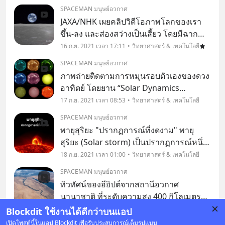
องค์การอวกาศยุโรป (European Space
SPACEMAN มนุษย์อวกาศ
Agency)
JAXA/NHK เผยคลิปวิดีโอภาพโลกของเรา
ขึ้น-ลง และส่องสว่างเป็นเสี้ยว โดยมีฉาก
หลังสีดำสนิทของอวกาศ Earthrise คือ
16 ก.ย. 2021 เวลา 17:11
วิทยาศาสตร์ & เทคโนโลยี
ภาพถ่ายของโลกและพื้นผิวดวงจันทร์บาง
SPACEMAN มนุษย์อวกาศ
ส่วน ที่ถ่ายจากวงโคจรของดวงจันทร์​ โดย
ภาพถ่ายติดตามการหมุนรอบตัวเองของดวง
ยานสำรวจดวงจันทร์คะ
อาทิตย์ โดยยาน “Solar Dynamics
Observatory (SDO) ของนาซา ซึ่งส่งขึ้นสู่
17 ก.ย. 2021 เวลา 08:53
วิทยาศาสตร์ & เทคโนโลยี
อวกาศเมื่อวันที่ 11 กุมภาพันธ์ พ.ศ. 2553
SPACEMAN มนุษย์อวกาศ
บันทึกภาพดวงอาทิตย์ได้มากมาย
พายุสุริยะ "ปรากฏการณ์ที่งดงาม" พายุ
สังเกตการณ์ชั้นบรรยากาศ
สุริยะ (Solar storm) เป็นปรากฏการณ์หนึ่ง
ที่เกิดจากการที่ผิวดวงอาทิตย์ระเบิดขึ้นมาที่
18 ก.ย. 2021 เวลา 01:00
วิทยาศาสตร์ & เทคโนโลยี
เรียกว่า "การระเบิดลุกจ้า" ซึ่งทำให้อนุภาค
SPACEMAN มนุษย์อวกาศ
ประจุไฟฟ้าพุ่งออกมาจำนวนมหาศาล. ประจุ
ทิวทัศน์ของอียิปต์จากสถานีอวกาศ
นานาชาติ ที่ระดับความสูง 400 กิโลเมตร
เริ่มต้นที่เมืองอเล็กซานเดรียที่ชายฝั่ง จาก
18 ก.ย. 2021 เวลา 15:20
วิทยาศาสตร์ & เทคโนโลยี
Blockdit ใช้งานได้ดีกว่าบนแอป
นั้นข้ามเมืองคาริโอไปยังแม่น้ำไนล์ มองเห็น
เปิดโพสต์นี้ในแอป Blockdit เพื่อรับประสบการณ์เต็มรูปแบบ