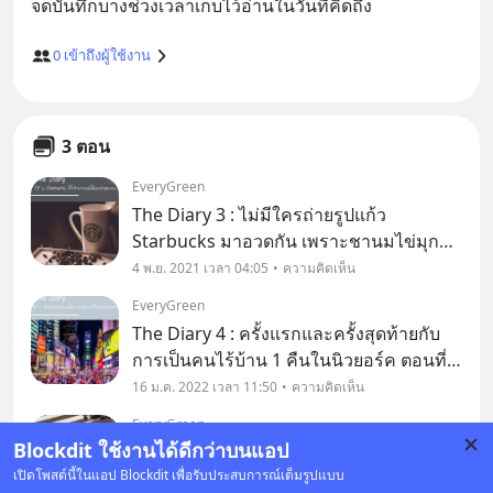
0
เข้าถึงผู้ใช้งาน
3 ตอน
EveryGreen
The Diary 3 : ไม่มีใครถ่ายรูปแก้ว
Starbucks มาอวดกัน เพราะชานมไข่มุก
แพงกว่า ปกติเป็นคนไม่กินกาแฟอยู่แล้ว ก็
4 พ.ย. 2021 เวลา 04:05
ความคิดเห็น
เลยไม่ได้มีร้านเครื่องดื่มยี่ห้อไหนที่ชอบเป็น
EveryGreen
พิเศษ
The Diary 4 : ครั้งแรกและครั้งสุดท้ายกับ
การเป็นคนไร้บ้าน 1 คืนในนิวยอร์ค ตอนที่ 2
: เที่ยวฟิลลี่ เตรียมตัวไปนิวยอร์ค
16 ม.ค. 2022 เวลา 11:50
ความคิดเห็น
EveryGreen
Blockdit ใช้งานได้ดีกว่าบนแอป
The Diary 5 : คนเดินถนนที่นี่มีสิทธิ์การใช้
เปิดโพสต์นี้ในแอป Blockdit เพื่อรับประสบการณ์เต็มรูปแบบ
ถนนเป็นอันดับหนึ่ง หนึ่งในหน้าไดอารี่ที่ถูก