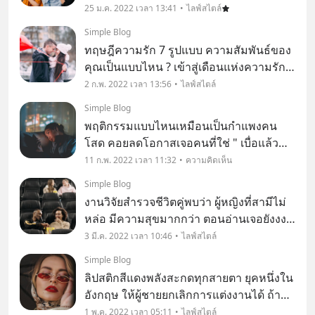
ค่ะ เมื่อวัยรุ่นอาจไม่ได้หมายถึงคนที่อายุต่ำ
25 ม.ค. 2022 เวลา 13:41
ไลฟ์สไตล์
กว่า 20 ปี อีกต่อไป เพราะปัจจุบันคนที่อายุ
Simple Blog
30-40 ยังรู้สึกว่าตัวเองเป็นวัยร
ทฤษฎีความรัก 7 รูปแบบ ความสัมพันธ์ของ
คุณเป็นแบบไหน ? เข้าสู่เดือนแห่งความรัก
เพจขอลงบทความให้เข้ากับบรรยากาศสัก
2 ก.พ. 2022 เวลา 13:56
ไลฟ์สไตล์
หน่อย ใครเคยบอกผู้เขียนนะว่าความรักไม่มี
Simple Blog
ทฤษฎี
พฤติกรรมแบบไหนเหมือนเป็นกำแพงคน
โสด คอยลดโอกาสเจอคนที่ใช่ " เบื่อแล้ว
ความโสด เมื่อไหร่จะเปลี่ยนโหมดสักที "
11 ก.พ. 2022 เวลา 11:32
ความคิดเห็น
Simple Blog
งานวิจัยสำรวจชีวิตคู่พบว่า ผู้หญิงที่สามีไม่
หล่อ มีความสุขมากกว่า ตอนอ่านเจอยังงงๆ
ส่วนตัวคิดว่าผู้หญิงส่วนใหญ่ก็ชอบผู้ชายมี
3 มี.ค. 2022 เวลา 10:46
ไลฟ์สไตล์
เสน่ห์หน้าตาดีกันทั้งนั้น แค่มองรูปหนุ่มหล่อ
Simple Blog
ยังทำให้อารมณ์ดี ถ้าได้คบหาเป็นแ
ลิปสติกสีแดงพลังสะกดทุกสายตา ยุคหนึ่งใน
อังกฤษ ให้ผู้ชายยกเลิกการแต่งงานได้ ถ้ารู้
ว่าผู้หญิงทาปากสีแดง!! ลิปสติกสีแดงนั้นมี
1 พ.ค. 2022 เวลา 05:11
ไลฟ์สไตล์