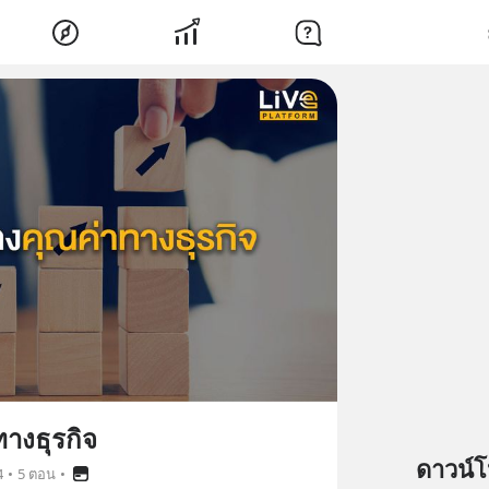
างธุรกิจ
ดาวน์
4
•
5 ตอน
•