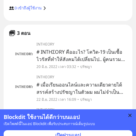
0
เข้าถึงผู้ใช้งาน
3 ตอน
INTHEORY
# INTHΣORY คืออะไร? โควิด-19 เป็นเชื้อ
ไวรัสที่ทำให้สังคมได้เปลี่ยนไป.. ผู้คนรวมถึง
ตัวผมได้เปลี่ยนไป.. 2 ปีที่ผ่านมา ชีวิตในรั้ว
20 มิ.ย. 2022 เวลา 03:32
ปรัชญา
มหา'ลัยของผมเกิดขึ้นที่ห้องนอนขนาดไม่
INTHEORY
เล็กไม่ใหญ่ของผมเพียงเท่านั้น ไม่เจอ
# เมื่อเรียนออนไลน์และความเดียวดายได้
สรรค์สร้างปรัชญาในตัวผม ผมไม่จำเป็น
ต้องจำเรื่องราววันแรกในรั้วมหา’ลัยของผม
22 มิ.ย. 2022 เวลา 16:09
ปรัชญา
ก็บอกได้อยู่แล้วว่ามันเป็นยังไง มันเหมือนกับ
INTHEORY
หนังม้วนเดิม ที่เวลาผู้คนกลุ่มใหญ่ๆ ถูกย้าย
Blockdit ใช้งานได้ดีกว่าบนแอป
ทำไมงานกลุ่มถึงทำให้แตกความสามัคคีได้
เข
เปิดโพสต์นี้ในแอป Blockdit เพื่อรับประสบการณ์เต็มรูปแบบ
ล่ะ? (1) อาจารย์: “มีนักเรียนมาคอมเพลนว่า
ถ้าจัดกลุ่มตามลำดับเลขที่ มันทำให้เรามี
5 ก.ค. 2022 เวลา 04:30
ปรัชญา
เปิดผ่านแอป