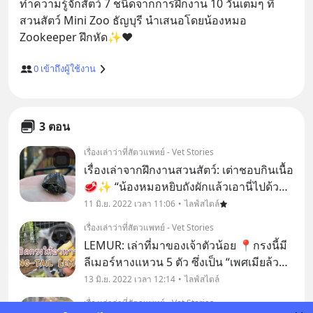
ทำความรู้จักสัตว์ 7 ชนิดจากการฝึกงาน 10 วันเต็มๆ ที่
สวนสัตว์ Mini Zoo ธัญบุรี นำเสนอโดยน้องหมอ 
0
เข้าถึงผู้ใช้งาน
3 ตอน
เรื่องเล่าว่าที่สัตวแพทย์ - Vet Stories
เรื่องเล่าจากฝึกงานสวนสัตว์: เต่าชอบกินเนื้อ
🥩✨ “น้องหมอหยิบถังผักแล้วเอานี่ไปด้วย”
พี่ที่ดูแลสวนสัตว์ยื่นถ้วยมาให้ มันคืออกไก่
11 มิ.ย. 2022 เวลา 11:06
ไลฟ์สไตล์
ดิบที่แล่เป็นชิ้นๆ พอดีคำ 🤔 เอ๋ ปกติเต่ากิน
เรื่องเล่าว่าที่สัตวแพทย์ - Vet Stories
ผักไม่ใช่หรอ “เนื้อ? อันน
LEMUR: เล่าที่มาของเจ้าตัวน้อย 📍กรงนี้มี
ลีเมอร์หางแหวน 5 ตัว ซึ่งเป็น “เพศเมียล้วน”
และหนึ่งในนั้นก็เป็นลูกที่พึ่งเกิดได้ไม่กี่เดือน
13 มิ.ย. 2022 เวลา 12:14
ไลฟ์สไตล์
🤔 หลายคนคงเริ่มสงสัย ไม่มีตัวผู้แล้วลูก
เรื่องเล่าว่าที่สัตวแพทย์ - Vet Stories
เกิดมาได้ยังไง⁉️ พี่ผู้