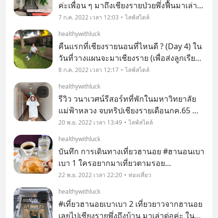
ค่ะเพื่อน ๆ มาถึงเชียงรายป่วยพึ่งฟื้นมาเล่า
ต่อนะคะ
7 ก.ค. 2022 เวลา 12:03
ไลฟ์สไตล์
healthywithluck
คืนแรกที่เชียงรายนอนที่ไหนดี ? (Day 4) ใน
วันที่วางแผนจะมาเชียงราย (เพื่อส่งลูกเรียน
ที่มหาวิทยาลัยแม่ฟ้าหลวง) คุณสามีวางแผน
8 ก.ค. 2022 เวลา 12:17
ไลฟ์สไตล์
ให้มาอยู่ 1 เดือน (ตัวเองไม่ได้มานะให้พี่
healthywithluck
ลักษณ์มา)
รีวิว วนาเวศน์รีสอร์ทที่พักในมหาวิทยาลัย
แม่ฟ้าหลวง จบทริปเชียงรายเดือนกค.65 😍
ค้างไว้ตั้งแต่เดือนกค. ไปรอบนั้นตั้งใจจะพา
20 พ.ย. 2022 เวลา 13:49
ไลฟ์สไตล์
เที่ยวเชียงราย แต่ไปสู้กับเจ้าเชื้อโรคไม่ไหว
healthywithluck
อยู่แต่ที่พักในมหาวิทยาลัย 10 ว
บันทึก การเดินทางเที่ยวฮานอย #ฮานอนเบา
เบา 1 ใครอยากมาเที่ยวตามรอย
เวียดนามเหนือ ฮานอย - ฮาลองเบย์ มารวม
22 พ.ย. 2022 เวลา 22:20
ท่องเที่ยว
กันตรงนี้ค่ะ
healthywithluck
#เที่ยวฮานอยเบาเบา 2 เที่ยวยาวจากฮานอย
เลยไปเชียงรายพึ่งถึงบ้าน มาเล่าต่อค่ะ ใน