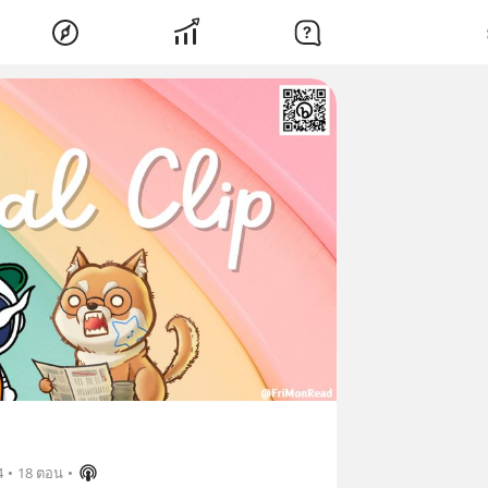
4
•
18 ตอน
•