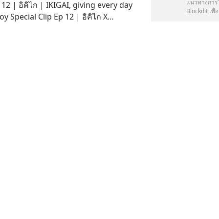
แนวทางการใช
 12 | อิคิไก | IKIGAI, giving every day
Blockdit เพื่อ
y Special Clip Ep 12 | อิคิไก X
 IKIGAI, giving every day meaning and
1:00
บันเทิง
l Clip Episode วันนี้เป็น Rerun Tw
arbie The Movie 2023 | Special Clip Ep
อย่าง ส่วนเคนก็เป็นแค่เคน (จริงหรือ ?) 🍩
าคม ส่งท้ายด้วยคลิปรีวิวบวกส
3:00
ภาพยนตร์ & ซีรีส์
รื่อง Barbie The Mov
ppenheimer | Special Clip 14 Special
troyer of worlds.' . FRI-MON READ ไฟ
:00
ภาพยนตร์ & ซีรีส์
 🍩Special Clip แบบล่กๆ แบบไม่ลงตาม
p 15 | ชวนคุย Positive thinking จากมาตา
ทมนตร์ในดวงใจ -บางส่วนจากละครเรื่อง
มาตาลดา- "ความรักชนะทุกอย่าง แต่ถ้
1:00
เพลง & ซีรีส์ เกาหลี
 16 | หนังสือมนุษย์ 6 ตุลา . FRI-MON