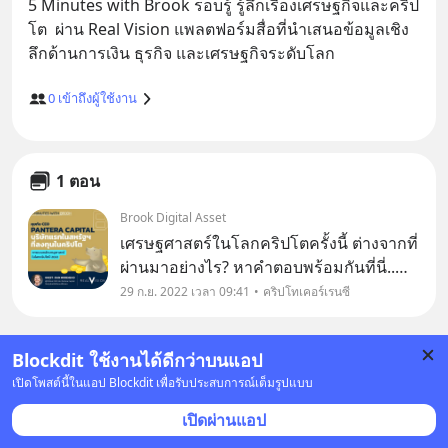
5 Minutes with Brook รอบรู้ รู้ลึกเรื่องเศรษฐกิจและคริป
โต  ผ่าน Real Vision แพลตฟอร์มสื่อที่นำเสนอข้อมูลเชิง
0
เข้าถึงผู้ใช้งาน
1 ตอน
Brook Digital Asset
เศรษฐศาสตร์ในโลกคริปโตครั้งนี้ ต่างจากที่
ผ่านมาอย่างไร? ​หาคำตอบพร้อมกันที่นี่..
ซีรี่ส์ 5minswithBrook จะสรุปการพูดคุยที่
29 ก.ย. 2022 เวลา 09:41
คริปโทเคอร์เรนซี
น่าสนใจในโลกการเงินและคริปโตภายใน
'5 นาที' โดย EP นี้เป็นการพูดคุยระหว่าง
Blockdit ใช้งานได้ดีกว่าบนแอป
Raou
เปิดโพสต์นี้ในแอป Blockdit เพื่อรับประสบการณ์เต็มรูปแบบ
เปิดผ่านแอป