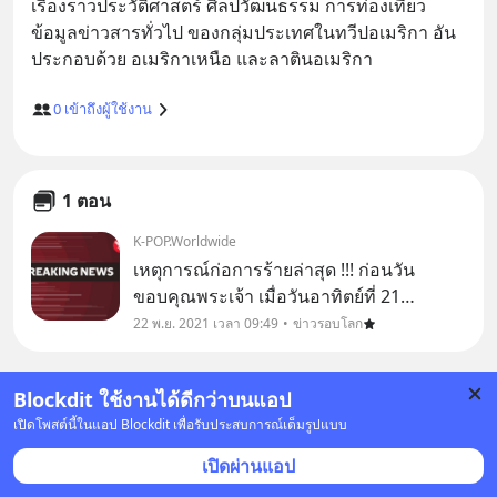
เรื่องราวประวัติศาสตร์ ศิลปวัฒนธรรม การท่องเที่ยว 
ข้อมูลข่าวสารทั่วไป ของกลุ่มประเทศในทวีปอเมริกา อัน
0
เข้าถึงผู้ใช้งาน
1 ตอน
K-POP.Worldwide
เหตุการณ์ก่อการร้ายล่าสุด !!! ก่อนวัน
ขอบคุณพระเจ้า เมื่อวันอาทิตย์ที่ 21
พฤศจิกายนที่ผ่านมานี้ ได้มีเหตุรถเอสยูวีขับ
22 พ.ย. 2021 เวลา 09:49
ข่าวรอบโลก
พุ่งตรงเข้าไปในขบวนพาเหรดคริสต์มาส
เมือง “วอคีชา” (Waukesha) ในรัฐ
Blockdit ใช้งานได้ดีกว่าบนแอป
วิสคอนซิน (Wisconsi
เปิดโพสต์นี้ในแอป Blockdit เพื่อรับประสบการณ์เต็มรูปแบบ
เปิดผ่านแอป