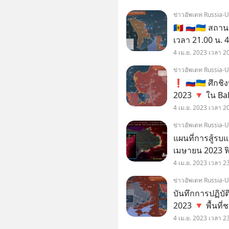
สมบูรณ์ และเคล
ข่าวอัพเดท Russia-
ตะวันตก
🇲🇩 🇷🇺🇺🇦 
เวลา 21.00 น. 4 เมษายน 2023 สถ
Transnistria ย
4 เม.ย. 2023 เวลา 2
ชัดเจนว่ากองทั
ข่าวอัพเดท Russia-
❗️ 🇷🇺🇺🇦 ศึก
2023 🔻 ใน Ba
ได้ปลดปล่อยอ
4 เม.ย. 2023 เวลา 2
สถานีรถไฟ "Ba
ข่าวอัพเดท Russia-
ของ ถ
แผนที่การสู้รบ
เมษายน 2023 ฟ
ของนาโต้ ดูเหม
4 เม.ย. 2023 เวลา 2
หนึ่งนาซีเยอรม
ข่าวอัพเดท Russia-
บันทึกการปฏิบั
2023 🔻 พื้นที
4 เม.ย. 2023 เวลา 2