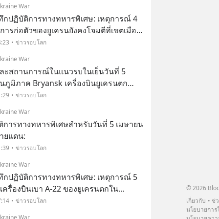
Ukraine War
นทึกปฏิบัติการทางทหารพิเศษ: เหตุการณ์ 4
การก่อตัวของยูเครนยังคงโจมตีที่เขตเมือง
 Belgorod โดรนของข้าศึกทิ้ง
4:23
ข่าวรอบโลก
่หมู่บ้าน Novaya Tavolzhanka
Ukraine War
และสถานการณ์ในแนวรบในเย็นวันที่ 5
ภูมิภาค Bryansk เครื่องบินยูเครนตก
ุธปืนกลไม่มีเวลาหลบหนีและถูกควบคุมตัว
1:29
ข่าวรอบโลก
้ไขการละเมิดชายแดนรัฐรัสเซีย
Ukraine War
ัติการทางทหารพิเศษสำหรับวันที่ 5 เมษายน
่ชายแดน:
1:39
ข่าวรอบโลก
Ukraine War
นทึกปฏิบัติการทางทหารพิเศษ: เหตุการณ์ 5
เครื่องบินเบา A-22 ของยูเครนตกใน
© 2026 Bloc
k นักบินถูกควบคุมตัวโดยเจ้าหน้าที่รักษา
เกี่ยวกับ
ช่
7:14
ข่าวรอบโลก
นโยบายการโ
ชายแดนของรัสเซีย พบอาวุธอัตโนมัติ กระสุน และช
Ukraine War
นโยบายความ