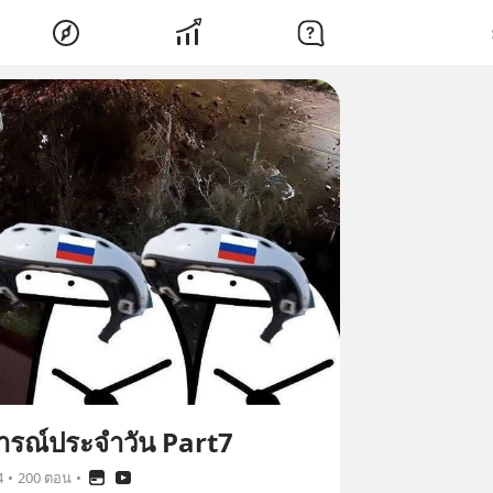
รณ์ประจำวัน Part7
4
•
200 ตอน
•