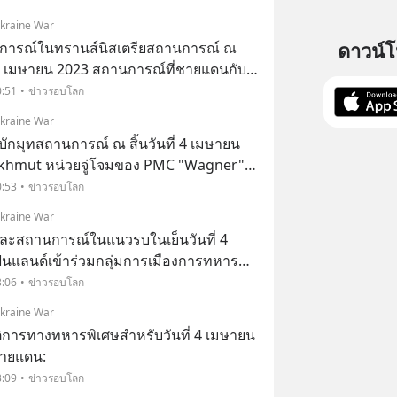
ื่อนตัวลึกเข้าไปในอาคารส่วนตัวทางทิศ
Ukraine War
ดาวน์
สถานการณ์ในทรานส์นิสเตรียสถานการณ์ ณ
านการณ์ที่ชายแดนกับ
ังคงตึงเครียด แต่ในขณะนี้ ไม่มี สัญญาณ
0:51
ข่าวรอบโลก
พยูเครนพร้อมที่จะโจมตีตำแหน่งของ
Ukraine War
ชิงบักมุทสถานการณ์ ณ สิ้นวันที่ 4 เมษายน
khmut หน่วยจู่โจมของ PMC "Wagner"
าณาเขตของศูนย์อุตสาหกรรม AZOM และ
0:53
ข่าวรอบโลก
khmut-1" และย่านอื่น ๆ ทางตะวันออก
Ukraine War
และสถานการณ์ในแนวรบในเย็นวันที่ 4
ินแลนด์เข้าร่วมกลุ่มการเมืองการทหาร
ือนว่าประวัติศาสตร์จะซ้ำรอย เพราะครั้ง
3:06
ข่าวรอบโลก
นีเป็นพันธมิตรของประเทศนี้
Ukraine War
ติการทางทหารพิเศษสำหรับวันที่ 4 เมษายน
่ชายแดน:
3:09
ข่าวรอบโลก