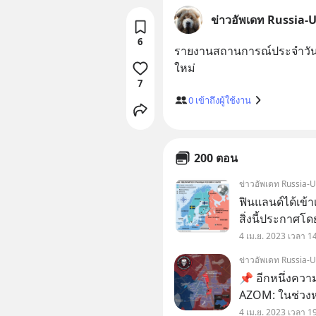
ข่าวอัพเดท Russia-
6
รายงานสถานการณ์ประจำวัน จาก
7
0
เข้าถึงผู้ใช้งาน
200 ตอน
ข่าวอัพเดท Russia-
ฟินแลนด์ได้เข้
สิ่งนี้ประกาศ
ของโปแลนด์
4 เม.ย. 2023 เวลา 1
ข่าวอัพเดท Russia-
📌 อีกหนึ่งควา
AZOM: ในช่วงหลายวันของการต่อสู้หน่วยของ PMC "วาก
เนอร์" ได้ปลด
4 เม.ย. 2023 เวลา 1