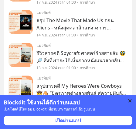
จากเราเลือกเอง? พวกเราในฐานะ User
17 ก.ย. 2024 เวลา 01:00
การศึกษา
หรือผู้ใช้ Social Media ไม่เพียงแต่กลายเป็น
แมวพิมพ์
สินค้าให้แฟลตฟอร์มเหล่านี้ ขายโฆษณาให้
สรุป The Movie That Made Us ตอน
กับเ
Aliens - หนังสุดคลาสิกแห่งวงการ
ภาพยนตร์ กับเบื้องหลังที่หลายคนไม่รู้ เบื้อง
14 ก.ย. 2024 เวลา 01:00
การศึกษา
หน้าของภาพยนตร์หนังแฟรนไชส์ขึ้นหิ้ง ที่มี
แมวพิมพ์
เบื้องหลังเป็นความวายป่วงขั้นสุด กับผล
รีวิวสารคดี Spycraft ศาสตร์ร้ายสายลับ 🥸
งานการกำกับของ
🔎 สิ่งที่เราจะได้เห็นจากหนังแนวสายลับ
นอกจากจะเป็นเรื่องไหวพริบของนักสืบแล้ว
13 ก.ย. 2024 เวลา 01:00
การศึกษา
ยังมีเสน่อีกอย่างที่ทำให้ใครหลายคนชอบ
แมวพิมพ์
นั่นก็คือ…เทคโนโลยีสุดล้ำต่างๆ ⚗🔬 ที่มัก
สรุปสารคดี My Heroes Were Cowboys
จะเ
🤠🐴 “มิตรภาพต่างสายพันธุ์ สู่ความฝันอัน
ยิ่งใหญ่”
12 ก.ย. 2024 เวลา 01:00
การศึกษา
Blockdit ใช้งานได้ดีกว่าบนแอป
เปิดโพสต์นี้ในแอป Blockdit เพื่อรับประสบการณ์เต็มรูปแบบ
แมวพิมพ์
สรุปสารคดี Take Your Pills 💊 เราไม่เคย
เปิดผ่านแอป
หยุดหาตัวช่วยเพื่อเอาชนะ แม้ต้องความ
เสี่ยงแค่ไหนก็ตาม “Work Hard, Play
11 ก.ย. 2024 เวลา 01:00
การศึกษา