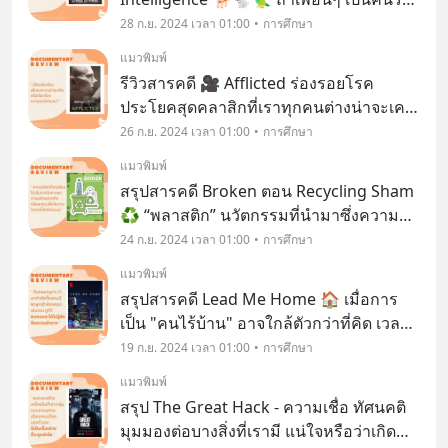
สัตว์เป็นชีวิตจิตใจ ไม่ว่าสัตว์ประเภทไหนก็
28 ก.ย. 2024 เวลา 01:00
การศึกษา
ทำให้รู้สึกเอ็นดูได้แล้วล่ะก็ สารคดีซีรีส์นี้น่า
แมวพิมพ์
จะโดนใจอย่างแน่นอน กับเรื่องร
รีวิวสารคดี 🎥 Afflicted ร่องรอยโรค
ประโยคสุดคลาสิกที่เราทุกคนต่างน่าจะเคย
ได้ยิน อย่างคำว่า “การไม่มีโรคเป็นลาภอัน
26 ก.ย. 2024 เวลา 01:00
การศึกษา
ประเสริฐ” เป็นสิ่งที่ต่างก็ไม่มีใครสามารถปฎิ
แมวพิมพ์
เสธความจริงข้อนี้ได้ ยิ่งเราเคยสัมผัสกับโร
สรุปสารคดี Broken ตอน Recycling Sham
♻️ “พลาสติก” นวัตกรรมที่นำมาซึ่งความ
สะดวกสบาย แต่ก็มีผลกระทบมากมายที่ตาม
24 ก.ย. 2024 เวลา 01:00
การศึกษา
มาอย่างคาดไม่ถึง
แมวพิมพ์
สรุปสารคดี Lead Me Home 🏠 เมื่อการ
เป็น "คนไร้บ้าน" อาจใกล้ตัวกว่าที่คิด เวลา
เห็น “คนไร้บ้าน” เราเคยสงสัยไหมว่า…
19 ก.ย. 2024 เวลา 01:00
การศึกษา
อะไรทำให้พวกเขาต้องมาใช้ชีวิตแบบนี้
แมวพิมพ์
แล้วพวกเขาอยู่กันยังไง? รู้สึกอย่างไร? กลับ
สรุป The Great Hack - ความเชื่อ ทัศนคติ
กัน…ถ้าเ
มุมมองต่อบางสิ่งที่เรามี แน่ใจหรือว่าเกิด