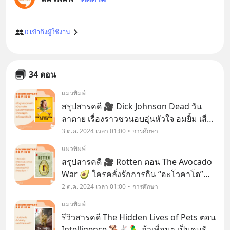
0
เข้าถึงผู้ใช้งาน
34 ตอน
แมวพิมพ์
สรุปสารคดี 🎥 Dick Johnson Dead วัน
ลาตาย เรื่องราวชวนอบอุ่นหัวใจ อมยิ้ม เสีย
น้ำตา ซาบซึ้ง และเห็นคุณค่าของชีวิตมาก
3 ต.ค. 2024 เวลา 01:00
การศึกษา
ขึ้น ของครอบครัวจอห์นสัน ที่มีคุณพ่อป่วย
แมวพิมพ์
เป็นโรคอัลไซเมอร์
สรุปสารคดี 🎥 Rotten ตอน The Avocado
War 🥑 ใครคลั่งรักการกิน “อะโวคาโด”
บ้าง? ยกมือขึ้น ไม่น่าเชื่อว่าผลไม้ที่สีสันสวย
2 ต.ค. 2024 เวลา 01:00
การศึกษา
สดใส ชวนให้เจริญอาหาร กลับมีเบื้องหลังที่
แมวพิมพ์
ไม่ชวนให้น่าดูน่ามอง เหมือนตอนที่เสิร์ฟม
รีวิวสารคดี The Hidden Lives of Pets ตอน
Intelligence 🐕🐇🦜 ถ้าเพื่อนๆ เป็นคนรัก