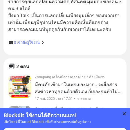
รายการคุยแลกเปลี่ยนความคิด ทัศนคติ มุมมอง ของคน 3 
คน 3 สไตล์

ปังมา Talk  เป็นการแลกเปลี่ยนเพียงมุมเล็กๆ ของพวกเรา
เท่านั้น เพื่อนๆพี่ๆท่านไหนมีความคิดเห็นที่แตกต่าง
0
เข้าถึงผู้ใช้งาน
2 ตอน
Zonepang เครื่องมือการตลาดง่าย ๆ ด้วยมือเรา
มีคนทักเข้ามาในเพจเยอะมาก.. จะสื่อสาร
ส่งข่าวหาทุกคนด้วยตัวเอง ก็เยอะจนทำไม่
ไหว 😥 ให้ระบบบรอดแคสต์ของ
17 ก.พ. 2025 เวลา 17:51
การตลาด
"Broadpang" ช่วยได้ ลองเลย :
Zonepang เครื่องมือการตลาดง่าย ๆ ด้วยมือเรา
https://bit.ly/3CJYgHL
Blockdit ใช้งานได้ดีกว่าบนแอป
⭐ พี่ๆท่านใด สนใจใช้งานระบบต่างๆของ
เปิดโพสต์นี้ในแอป Blockdit เพื่อรับประสบการณ์เต็มรูปแบบ
เรา สอบถามแอดมินเพิ่มเติมได้เลยจ้า ⭐
Zonepang ศูนย์รวมความรู้ เครื่องมือการ
17 ก.พ. 2025 เวลา 18:00
การตลาด