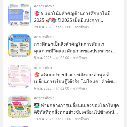
แนวโน้มสำคัญที่มีผลกระทบต่อการศึกษา 4
สภาการศึกษา
ด้านใหญ่ ได้แก่:
🎯 5 แนวโน้มสำคัญด้านการศึกษาในปี
2025 🚀📚 ปี 2025 เป็นปีแห่งการ
เปลี่ยนแปลงของวงการศึกษา 🌍✨
29 มิ.ย. 2025 เวลา 02:00
การศึกษา
เทคโนโลยีใหม่ๆ และแนวคิดการเรียนรู้ที่
สภาการศึกษา
ทันสมัยจะเข้ามามีบทบาทสำคัญ มาดูกันว่า
การศึกษาเป็นสิ่งสำคัญในการพัฒนา
อะไรคือแนวโน้มหลักที่ต้องจับตา
คุณภาพชีวิตและศักยภาพของประชาชน 💡
🎓 รวมถึงเป็นรากฐานที่สำคัญในการ
5 ก.ค. 2025 เวลา 02:00
การศึกษา
พัฒนาประเทศอย่างยั่งยืน ✨ เพราะฉะนั้น
สภาการศึกษา
แล้ว สำนักงานเลขาธิการสภาการศึกษา จึง
🎯 #GoodFeedback พลังของคำพูด ที่
ได้ริเริ่มจัดทำกรอบทิศทางการ
เปลี่ยนการเรียนรู้ได้จริง! ไม่ใช่แค่ "คำติชม"
แต่คือ "เครื่องมือพัฒนาศักยภาพ" 💬✨
6 ก.ค. 2025 เวลา 02:00
การศึกษา
การให้ Feedback ที่ดี = พื้นที่แห่งการเติบโต
สภาการศึกษา
ทั้งในห้องเรียนและที่ทำงาน 🚀
👩🏻‍💻 ท่ามกลางการเปลี่ยนแปลงของโลกในยุค
ดิจิทัลที่ทุกสิ่งทุกอย่างขับเคลื่อนไปข้างหน้า
อย่างรวดเร็ว🌍 🚀 การจัดการเรียนการ
13 ก.ค. 2025 เวลา 02:00
การศึกษา
สอนในรูปแบบเดิม ๆ ที่มีผู้สอนเป็นศูนย์กลาง