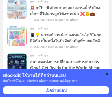
สภาการศึกษา
ในการถ่ายทอดความรู้ ✨ อาจไม่สามารถ
🚨 #ChildLabour หยุดแรงงานเด็ก! เสียง
ตอบ
เล็กๆ ที่ไม่ควรถูกใช้งานหนัก ❌👶💼 .
แรงงานเด็กไม่ใช่แค่ “งานเล็กๆ” แต่คือ
19 ก.ค. 2025 เวลา 02:00
การศึกษา
อันตรายต่อพัฒนาการของเด็ก ทั้งร่างกาย
สภาการศึกษา
🏃‍♂️ จิตใจ 🧠 และการศึกษา 📚 . 🔍 สาเหตุ
📱💡 ความก้าวหน้าของเทคโนโลยีในยุค
หลักของแร
ดิจิทัล เป็นหนึ่งในปัจจัยสำคัญที่ช่วยผลักดัน
ให้การเรียนรู้สามารถเกิดขึ้นได้จากทุกที่
20 ก.ค. 2025 เวลา 02:00
การศึกษา
และทุกเวลา 🌍 อย่างไรก็ตาม การเรียนรู้ที่
สภาการศึกษา
มีประสิทธิภาพอย่างแท้จริงนั้น ✨ จะต้องไม
อนาคตแห่งการเปลี่ยนแปลงกับระบบการ
เรียนรู้ Get Ready for the World Ahead
2040 มาร่วมเดินทางข้ามเวลาไปสู่ปี ค.ศ.
2 ส.ค. 2025 เวลา 02:00
การศึกษา
Blockdit ใช้งานได้ดีกว่าบนแอป
2040 🚀✨ โลกแห่งอนาคตที่เต็มไปด้วย
เปิดโพสต์นี้ในแอป Blockdit เพื่อรับประสบการณ์เต็มรูปแบบ
สภาการศึกษา
การเปลี่ยนแปลง ความไม่แน่นอน และความ
🚀 ปลดล็อกศักยภาพนักเรียนด้วย AI! #เรียน
เปิดผ่านแอป
ท้าทายใหม่ ๆ ที่ส่ง
รู้ยุคใหม่ #AIในห้องเรียน
9 ส.ค. 2025 เวลา 02:00
การศึกษา
สภาการศึกษา