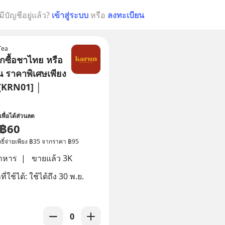
มีบัญชีอยู่แล้ว?
เข้าสู่ระบบ
หรือ
ลงทะเบียน
Tea
กซื้อชาไทย หรือ
น ราคาพิเศษเพียง
[KRN01] │
เพื่อได้ส่วนลด
฿60
สิทธิ์จ่ายเพียง ฿35 จากราคา ฿95
อาหาร
|
ขายแล้ว 3K
่ใช้ได้: ใช้ได้ถึง 30 พ.ย.
0