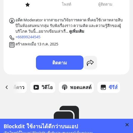
โพสต์
ผู้ติดตาม
อดีต Moderator จากสายงานวิจัยการตลาด ที่เคยใช้เวลาหลายสิบ
ปีในห้องสนทนากลุ่ม รับฟังเรื่องราว ความคิด และความรู้สึกของผู้
บริโภค วันนี้…อยากเขียนเล่าเรื่
... 
ดูเพิ่มเติม
+66899244545
สร้างเพจเมื่อ 13 ก.ค. 2025
ติดตาม
สต์ที่ได้ดาว
วิดีโอ
พอดแคสต์
ซีรีส์
Blockdit ใช้งานได้ดีกว่าบนแอป
เปิดโพสต์นี้ในแอป Blockdit เพื่อรับประสบการณ์เต็มรูปแบบ