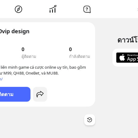
0vip design
ดาวน์
0
0
ผู้ติดตาม
กำลังติดตาม
iên minh game cá cược online uy tín, bao gồm 
ư M99, QH88, OneBet, và MU88.

n/
ติดตาม