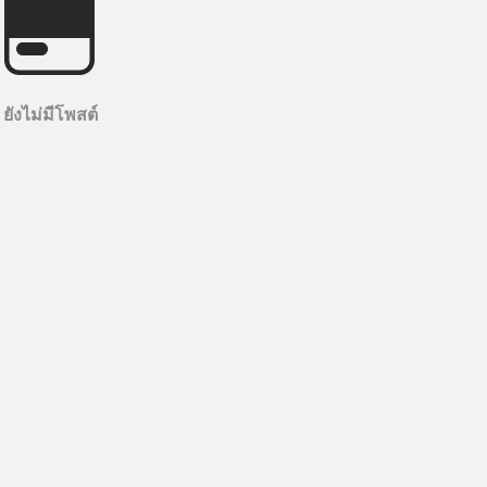
ยังไม่มีโพสต์