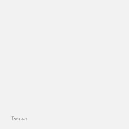
โฆษณา