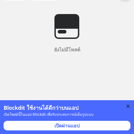
ยังไม่มีโพสต์
Blockdit ใช้งานได้ดีกว่าบนแอป
เปิดโพสต์นี้ในแอป Blockdit เพื่อรับประสบการณ์เต็มรูปแบบ
เปิดผ่านแอป