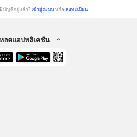
มีบัญชีอยู่แล้ว?
เข้าสู่ระบบ
หรือ
ลงทะเบียน
โหลดแอปพลิเคชัน