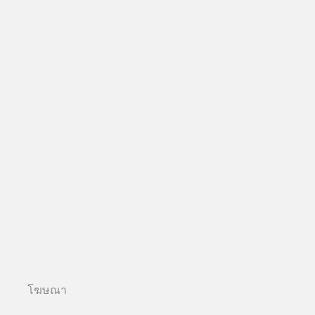
โฆษณา