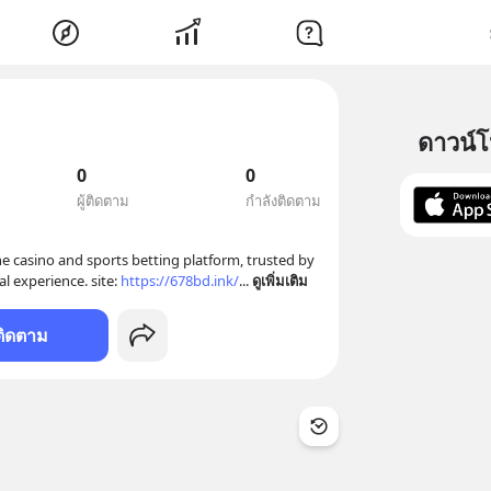
ดาวน์
0
0
ผู้ติดตาม
กำลังติดตาม
al experience. site: 
https://678bd.ink/
... 
ดูเพิ่มเติม
ติดตาม