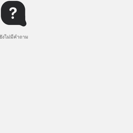
ยังไม่มีคำถาม