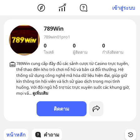
เข้าสู่ระบบ
789Win
789win01pro1
0
0
0
โพสต์
ผู้ติดตาม
กำลังติดตาม
789Win cung cấp đầy đủ các sảnh cược từ Casino trực tuyến, 
thể thao đến kho trò chơi nổ hũ và bắn cá đổi thưởng. Hệ 
thống sử dụng công nghệ mã hóa dữ liệu hiện đại, giúp giữ 
kín thông tin hội viên và lịch sử giao dịch trong mọi tình 
huống. Với đội ngũ hỗ trợ túc trực xuyên suốt các khung giờ, 
mọi vấ
... 
ดูเพิ่มเติม
ติดตาม
หน้าหลัก
คำถาม