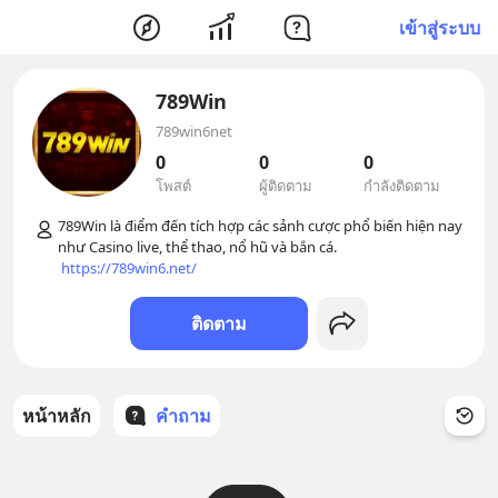
เข้าสู่ระบบ
789Win
789win6net
0
0
0
โพสต์
ผู้ติดตาม
กำลังติดตาม
789Win là điểm đến tích hợp các sảnh cược phổ biến hiện nay 
như Casino live, thể thao, nổ hũ và bắn cá. 
https://789win6.net/
ติดตาม
หน้าหลัก
คำถาม