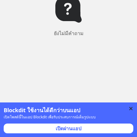
ยังไม่มีคำถาม
Blockdit ใช้งานได้ดีกว่าบนแอป
เปิดโพสต์นี้ในแอป Blockdit เพื่อรับประสบการณ์เต็มรูปแบบ
เปิดผ่านแอป