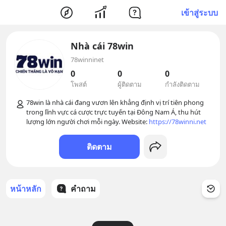
เข้าสู่ระบบ
Nhà cái 78win
78winninet
0
0
0
โพสต์
ผู้ติดตาม
กำลังติดตาม
78win là nhà cái đang vươn lên khẳng định vị trí tiên phong 
trong lĩnh vực cá cược trực tuyến tại Đông Nam Á, thu hút 
lượng lớn người chơi mỗi ngày. Website: 
https://78winni.net
ติดตาม
หน้าหลัก
คำถาม