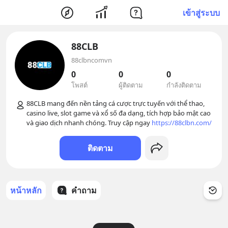
เข้าสู่ระบบ
88CLB
88clbncomvn
0
0
0
โพสต์
ผู้ติดตาม
กำลังติดตาม
88CLB mang đến nền tảng cá cược trực tuyến với thể thao, 
casino live, slot game và xổ số đa dạng, tích hợp bảo mật cao 
và giao dịch nhanh chóng. Truy cập ngay 
https://88clbn.com/
ติดตาม
หน้าหลัก
คำถาม