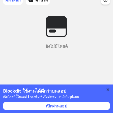
หน้าหลัก
คำถาม
ยังไม่มีโพสต์
Blockdit ใช้งานได้ดีกว่าบนแอป
เปิดโพสต์นี้ในแอป Blockdit เพื่อรับประสบการณ์เต็มรูปแบบ
เปิดผ่านแอป