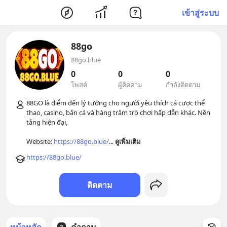
เข้าสู่ระบบ
88go
88go.blue
0
0
0
โพสต์
ผู้ติดตาม
กำลังติดตาม
88GO là điểm đến lý tưởng cho người yêu thích cá cược thể 
thao, casino, bắn cá và hàng trăm trò chơi hấp dẫn khác. Nền 
tảng hiện đại,

Website: 
https://88go.blue/
... 
ดูเพิ่มเติม
https://88go.blue/
ติดตาม