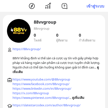
เข้าสู่ระบบ
88vvgroup
88vvgroup
0
0
0
โพสต์
ผู้ติดตาม
กำลังติดตาม
https://88vv.group/
88VV khẳng định vị thế sàn cá cược uy tín với giấy phép hợp 
pháp và hàng ngàn sản phẩm cá cược trực tuyến chất lượng. 
Người chơi có thể tận hưởng không gian giải trí đỉnh cao
... 
ดู
เพิ่มเติม
https://www.youtube.com/@88vvgroup
https://www.facebook.com/88vvgroup/
https://www.linkedin.com/in/88vvgroup/
https://x.com/88vvgroup
https://www.pinterest.com/88vvgroup/
... 
ดูเพิ่มเติม
https://slatestarcodex.com/author/88vvgroup/