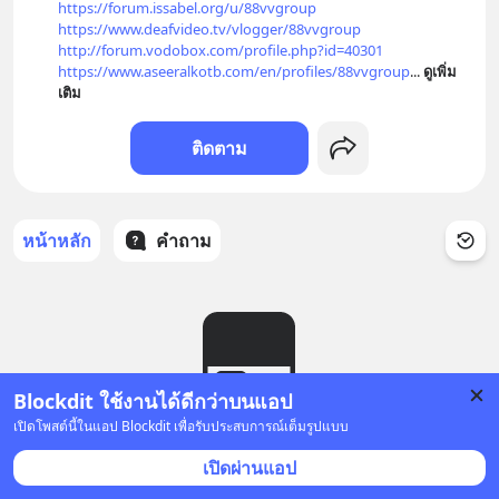
https://forum.issabel.org/u/88vvgroup
https://www.deafvideo.tv/vlogger/88vvgroup
http://forum.vodobox.com/profile.php?id=40301
https://www.aseeralkotb.com/en/profiles/88vvgroup
... 
ดูเพิ่ม
เติม
ติดตาม
หน้าหลัก
คำถาม
Blockdit ใช้งานได้ดีกว่าบนแอป
เปิดโพสต์นี้ในแอป Blockdit เพื่อรับประสบการณ์เต็มรูปแบบ
ยังไม่มีโพสต์
เปิดผ่านแอป