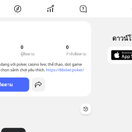
ดาวน์
0
0
ผู้ติดตาม
กำลังติดตาม
ng với poker, casino live, thể thao, slot game 
 chọn sảnh chơi yêu thích. 
https://88xbet.poker/
ติดตาม