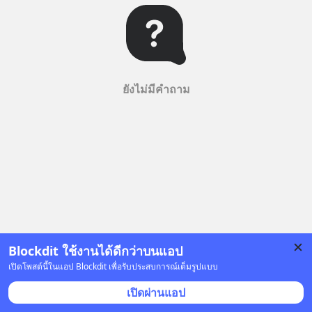
ยังไม่มีคำถาม
Blockdit ใช้งานได้ดีกว่าบนแอป
เปิดโพสต์นี้ในแอป Blockdit เพื่อรับประสบการณ์เต็มรูปแบบ
เปิดผ่านแอป