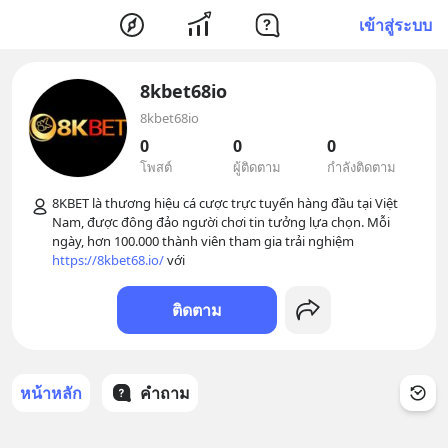
เข้าสู่ระบบ
8kbet68io
8kbet68io
0
0
0
โพสต์
ผู้ติดตาม
กำลังติดตาม
8KBET là thương hiệu cá cược trực tuyến hàng đầu tại Việt 
Nam, được đông đảo người chơi tin tưởng lựa chọn. Mỗi 
ngày, hơn 100.000 thành viên tham gia trải nghiệm 
https://8kbet68.io/
ติดตาม
หน้าหลัก
คำถาม