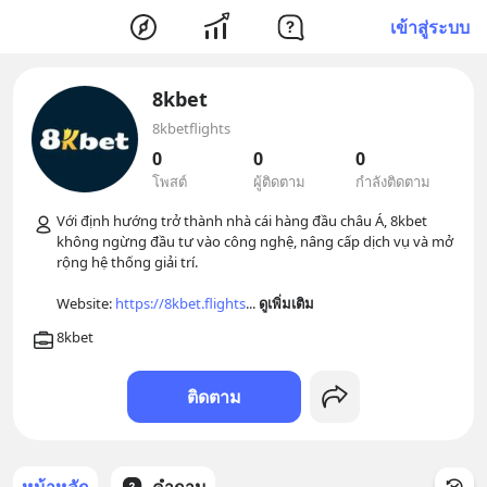
เข้าสู่ระบบ
8kbet
8kbetflights
0
0
0
โพสต์
ผู้ติดตาม
กำลังติดตาม
Với định hướng trở thành nhà cái hàng đầu châu Á, 8kbet 
không ngừng đầu tư vào công nghệ, nâng cấp dịch vụ và mở 
rộng hệ thống giải trí. 

Website: 
https://8kbet.flights
... 
ดูเพิ่มเติม
ติดตาม