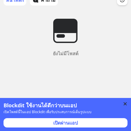
หน้าหลัก
คำถาม
ยังไม่มีโพสต์
Blockdit ใช้งานได้ดีกว่าบนแอป
เปิดโพสต์นี้ในแอป Blockdit เพื่อรับประสบการณ์เต็มรูปแบบ
เปิดผ่านแอป