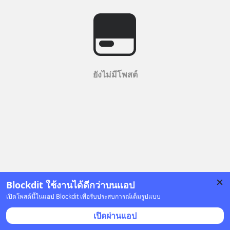
ยังไม่มีโพสต์
Blockdit ใช้งานได้ดีกว่าบนแอป
เปิดโพสต์นี้ในแอป Blockdit เพื่อรับประสบการณ์เต็มรูปแบบ
เปิดผ่านแอป