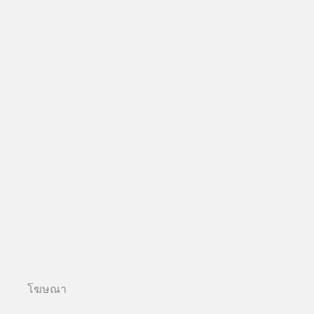
โฆษณา