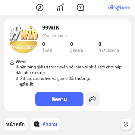
เข้าสู่ระบบ
99WIN
99winkrgames
0
0
0
โพสต์
ผู้ติดตาม
กำลังติดตาม
99win

là nền tảng giải trí trực tuyến nổi bật với nhiều trò chơi hấp 
dẫn như cá cược

... 
ดูเพิ่มเติม
ติดตาม
หน้าหลัก
คำถาม