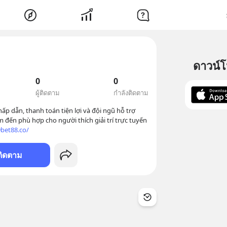
ดาวน์
0
0
ผู้ติดตาม
กำลังติดตาม
ấp dẫn, thanh toán tiện lợi và đội ngũ hỗ trợ 
m đến phù hợp cho người thích giải trí trực tuyến 
bet88.co/
ติดตาม