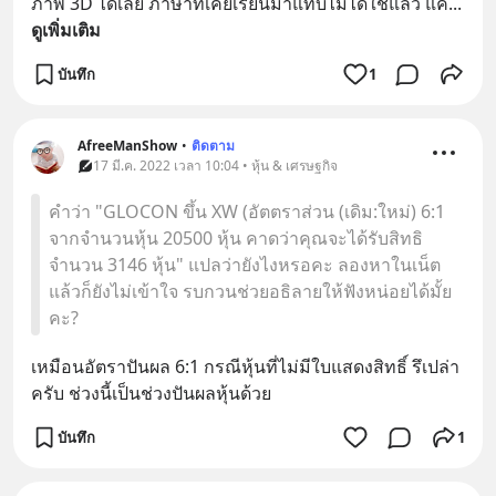
ภาพ 3D ได้เลย ภาษาที่เคยเรียนมาแทบไม่ได้ใช้แล้ว แค่
... 
ดูเพิ่มเติม
บันทึก
1
AfreeManShow
•
ติดตาม
17 มี.ค. 2022 เวลา 10:04 • หุ้น & เศรษฐกิจ
คำว่า "GLOCON ขึ้น XW (อัตตราส่วน (เดิม:ใหม่) 6:1
จากจำนวนหุ้น 20500 หุ้น คาดว่าคุณจะได้รับสิทธิ
จำนวน 3146 หุ้น" แปลว่ายังไงหรอคะ ลองหาในเน็ต
แล้วก็ยังไม่เข้าใจ รบกวนช่วยอธิลายให้ฟังหน่อยได้มั้ย
คะ?
เหมือนอัตราปันผล 6:1 กรณีหุ้นที่ไม่มีใบแสดงสิทธิ์ รึเปล่า
ครับ ช่วงนี้เป็นช่วงปันผลหุ้นด้วย
บันทึก
1