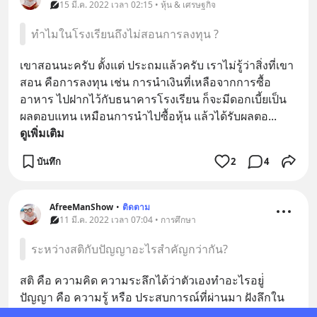
15 มี.ค. 2022 เวลา 02:15 • หุ้น & เศรษฐกิจ
ทำไมในโรงเรียนถึงไม่สอนการลงทุน ?
เขาสอนนะครับ ตั้งแต่ ประถมแล้วครับ เราไม่รู้ว่าสิ่งที่เขา
สอน คือการลงทุน เช่น การนำเงินที่เหลือจากการซื้อ
อาหาร ไปฝากไว้กับธนาคารโรงเรียน ก็จะมีดอกเบี้ยเป็น
ผลตอบแทน เหมือนการนำไปซื้อหุ้น แล้วได้รับผลตอ
... 
ดูเพิ่มเติม
บันทึก
2
4
AfreeManShow
•
ติดตาม
11 มี.ค. 2022 เวลา 07:04 • การศึกษา
ระหว่างสติกับปัญญาอะไรสำคัญกว่ากัน?
สติ คือ ความคิด ความระลึกได้ว่าตัวเองทำอะไรอยู่่
ปัญญา คือ ความรู้ หรือ ประสบการณ์ที่ผ่านมา ฝังลึกใน
ตัวตนของเรา ไม่มีใครเอาออกจากตัวเราไปได้ ปัญญา 