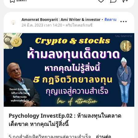
Amornrat Boonyarit : Ami Writer & investor
•
ติดตาม
24 มี.ค. 2023 เวลา 14:20 • คริปโทเคอร์เรนซี
Psychology InvestEp.02 : ห้ามลงทุนในตลาด
เด็ดขาด หากคุณไม่รู้สิ่งนี้
5 กฏสำคัญจิตวิทยาลงทุนสู่ความสำเร็จ
... 
อ่านต่อ