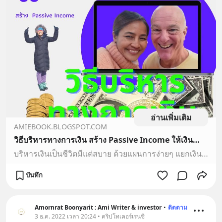
อ่านเพิ่มเติม
AMIEBOOK.BLOGSPOT.COM
วิธีบริหารทางการเงิน สร้าง Passive Income ให้เงินทำงานแทนเราด้วยสิ่งนี้ ชีวิตในสหรัฐอเมริกาเริ่มต้นหางานอย่างไร?
บริหารเงินเป็นชีวิตมีแต่สบาย ด้วยแผนการง่ายๆ แยกเงินลงทุนให้เหมาะสมกับความเสี่ยงของเรา บทความนี้เขียนขึ้นสั้น ๆ แค่อยากแบ่งปัน ชีวิตต่างแด...
บันทึก
Amornrat Boonyarit : Ami Writer & investor
•
ติดตาม
3 ธ.ค. 2022 เวลา 20:24 • คริปโทเคอร์เรนซี