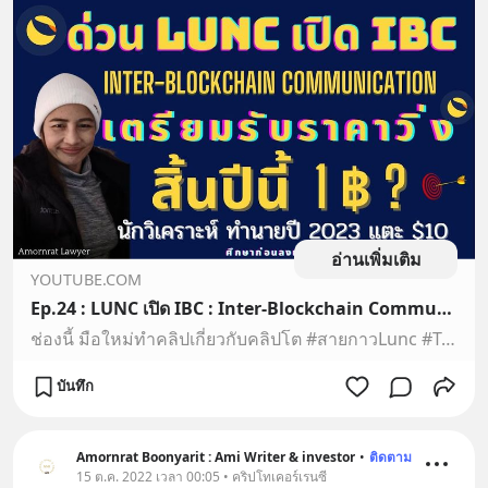
อ่านเพิ่มเติม
YOUTUBE.COM
Ep.24 : LUNC เปิด IBC : Inter-Blockchain Communication ใน Cosmos : ราคาอาจแตะ 1฿ & $1 สิ้นปีนี้ ?
ช่องนี้ มือใหม่ทำคลิปเกี่ยวกับคลิปโต #สายกาวLunc #Terra Classic (LUNC) ความชื่่่นชอบส่วนตัว แค่อยากแบ่งปัน #Crypto ติดตามข่าว #Lunc #Luna Classic ความคืบหน้า...
บันทึก
Amornrat Boonyarit : Ami Writer & investor
•
ติดตาม
15 ต.ค. 2022 เวลา 00:05 • คริปโทเคอร์เรนซี