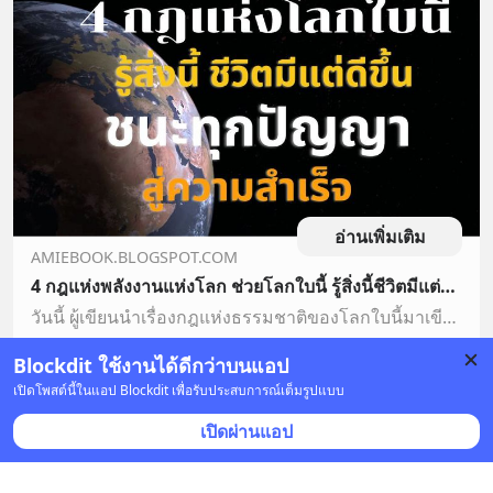
อ่านเพิ่มเติม
AMIEBOOK.BLOGSPOT.COM
4 กฎแห่งพลังงานแห่งโลก ช่วยโลกใบนี้ รู้สิ่งนี้ชีวิตมีแต่ดีขึ้น เราชนะทุกปัญญา สู่ความสำเร็จ ฝ่าวิกฤตไอโมครอน! #saveจะนะ #4MIX
วันนี้ ผู้เขียนนำเรื่องกฎแห่งธรรมชาติของโลกใบนี้มาเขียน เชื่อว่าหลายคนอาจไม่รู้เรื่องนี้ หากคุณได้รู้คุณจะไม่ต้องกลัว โอไมครอน! ที่กำลังเข...
Blockdit ใช้งานได้ดีกว่าบนแอป
บันทึก
1
เปิดโพสต์นี้ในแอป Blockdit เพื่อรับประสบการณ์เต็มรูปแบบ
เปิดผ่านแอป
Amornrat Boonyarit : Ami Writer & investor
•
ติดตาม
24 เม.ย. 2022 เวลา 21:18 • สุขภาพ