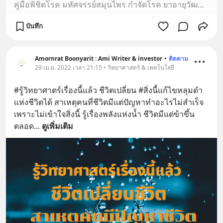
คู่มือพิชิตโรค มหัศจรรย์สมุนไพร กำจัดโรค ยาอายุวัฒนะ เมนูสมุนไพรบำบัดโรค สุขภาพดี บำรุงผิวพรรณสวย สมุนไพรคู่บ้าน สูตรสมุนไพรจากธรรมชาต...
บันทึก
Amornrat Boonyarit : Ami Writer & investor
•
ติดตาม
29 เม.ย. 2022 เวลา 21:15 • วิทยาศาสตร์ & เทคโนโลยี
#รู้วิทยาศาตร์เรื่องนี้แล้ว ชีวิตเปลี่ยน #สิ่งนี้แก้ไขหลุมดำ
แห่งชีวิตได้ สาเหตุคนที่ชีวิตมีแต่ปัญหาทำอะไรไม่สำเร็จ 
เพราะไม่เข้าใจสิ่งนี้ รู้เรื่องพลังแห่งน้ำ ชีวิตมีแต่ข้าขึ้น
ตลอด
... 
ดูเพิ่มเติม