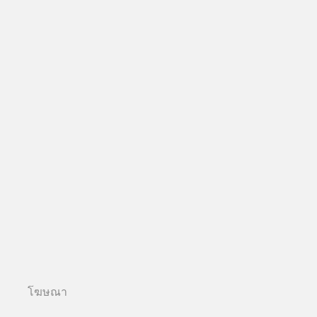
โฆษณา