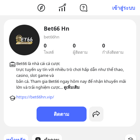
เข้าสู่ระบบ
Bet66 Hn
bet66hn
0
0
0
โพสต์
ผู้ติดตาม
กำลังติดตาม
Bet66 là nhà cái cá cược

trực tuyến uy tín với nhiều trò chơi hấp dẫn như thể thao, 
casino, slot game và

bắn cá. Tham gia Bet66 ngay hôm nay để nhận khuyến mãi 
lớn và trải nghiệm cược
... 
ดูเพิ่มเติม
https://bet66hn.vip/
ติดตาม