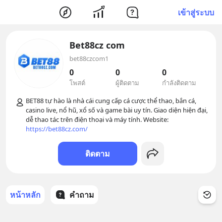
เข้าสู่ระบบ
Bet88cz com
bet88czcom1
0
0
0
โพสต์
ผู้ติดตาม
กำลังติดตาม
BET88 tự hào là nhà cái cung cấp cá cược thể thao, bắn cá, 
casino live, nổ hũ, xổ số và game bài uy tín. Giao diện hiện đại, 
dễ thao tác trên điện thoại và máy tính. Website: 
https://bet88cz.com/
ติดตาม
หน้าหลัก
คำถาม