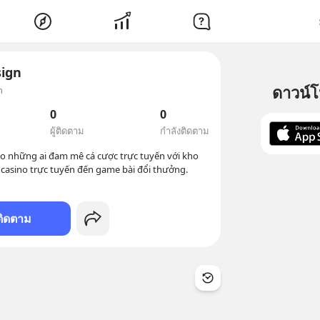
sign
ดาวน์
n
0
0
ผู้ติดตาม
กำลังติดตาม
ho những ai đam mê cá cược trực tuyến với kho 
trò chơi đa dạng: từ thể thao, casino trực tuyến đến game bài đổi thưởng. 
ติดตาม