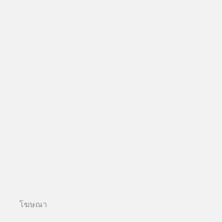
โฆษณา