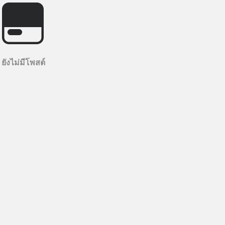
ยังไม่มีโพสต์