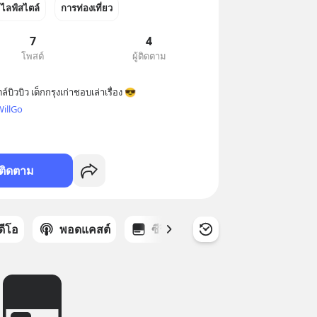
ไลฟ์สไตล์
การท่องเที่ยว
7
4
โพสต์
ผู้ติดตาม
์บิวบิว เด็กกรุงเก่าชอบเล่าเรื่อง 😎
WillGo
ติดตาม
ิดีโอ
พอดแคสต์
ซีรีส์