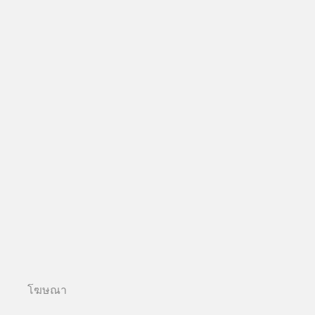
โฆษณา