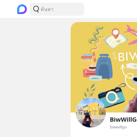
BiwWillG
biwwillgo