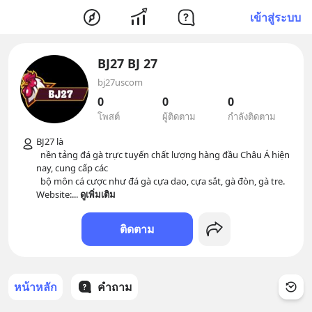
เข้าสู่ระบบ
BJ27 BJ 27
bj27uscom
0
0
0
โพสต์
ผู้ติดตาม
กำลังติดตาม
BJ27 là

  nền tảng đá gà trực tuyến chất lượng hàng đầu Châu Á hiện 
nay, cung cấp các

  bộ môn cá cược như đá gà cựa dao, cựa sắt, gà đòn, gà tre. 
Website:
... 
ดูเพิ่มเติม
ติดตาม
หน้าหลัก
คำถาม