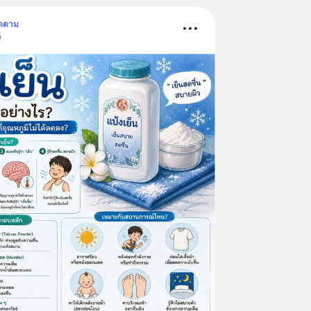
ิดตาม
์