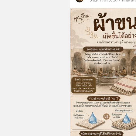
15 ก.ค. เวลา 07:07 • ไลฟ์สไตล