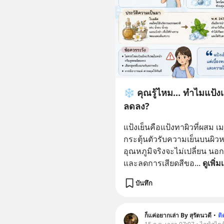
❄️ คุณรู้ไหม... ทำไมแป้งเย็
ลดลง?
แป้งเย็นคือแป้งทาผิวที่ผส
กระตุ้นตัวรับความเย็นบนผิวหนั
อุณหภูมิจริงจะไม่เปลี่ยน นอกจ
และลดการเสียดสีขอ
... 
ดูเพิ่ม
บันทึก
ก็แค่อยากเล่า By สุรัตนวดี
•
ต