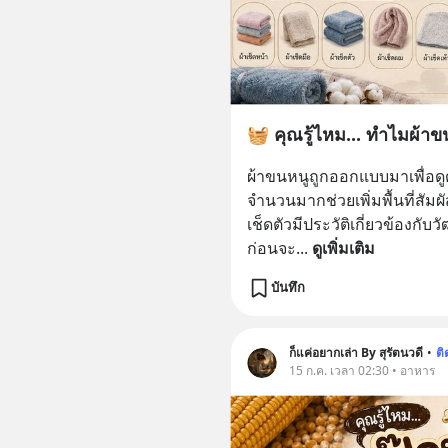
🧺 คุณรู้ไหม... ทำไมผ้าข
ผ้าขนหนูถูกออกแบบมาเพื่อดูดซั
จำนวนมากช่วยเพิ่มพื้นที่สัมผั
เช็ดตัวมีประวัติเกี่ยวข้องก
ก่อนจะ
... 
ดูเพิ่มเติม
บันทึก
ก็แค่อยากเล่า By สุรัตนวดี
•
ต
15 ก.ค. เวลา 02:30 • อาหาร