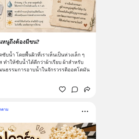
นหนูถึงต้องมีขน?
บน้ำ โดยพื้นผิวที่เราเห็นเป็นห่วงเล็ก ๆ 
ส ทำให้ซับน้ำได้ดีกว่าผ้าเรียบ ผ้าสำหรับ
ับวัฒนธรรมการอาบน้ำในจักรวรรดิออตโตมัน 
ิดตาม