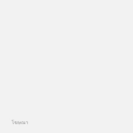
โฆษณา