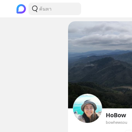
HoBow
bowhewsou