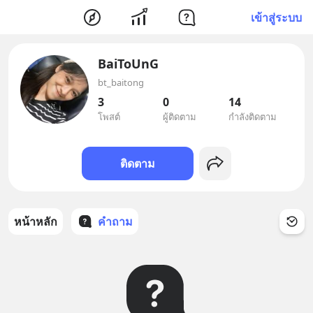
เข้าสู่ระบบ
BaiToUnG
bt_baitong
3
0
14
โพสต์
ผู้ติดตาม
กำลังติดตาม
ติดตาม
หน้าหลัก
คำถาม