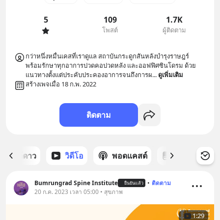
5
109
1.7K
โพสต์
ผู้ติดตาม
กว่าหนึ่งหมื่นเคสที่เราดูแล สถาบันกระดูกสันหลังบำรุงราษฎร์ 
พร้อมรักษาทุกอาการปวดคอปวดหลัง และออฟฟิศซินโดรม ด้วย
แนวทางตั้งแต่ประคับประคองอาการจนถึงการผ
... 
ดูเพิ่มเติม
สร้างเพจเมื่อ 18 ก.พ. 2022
ติดตาม
ต์ที่ได้ดาว
วิดีโอ
พอดแคสต์
ซีรีส์
Bumrungrad Spine Institute
•
ติดตาม
ยืนยันแล้ว
20 ก.ค. 2023 เวลา 05:00 • สุขภาพ
1:29